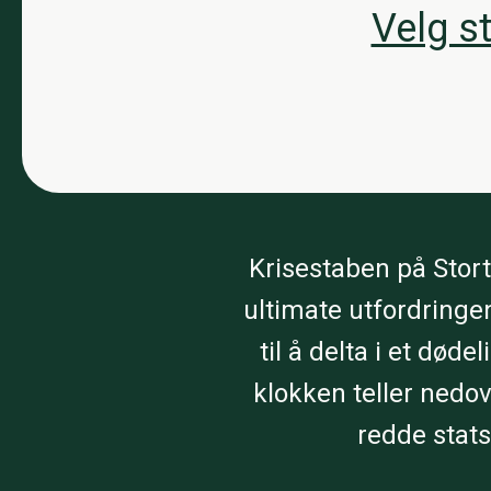
Velg s
Krisestaben på Storti
ultimate utfordringe
til å delta i et død
klokken teller nedo
redde stat