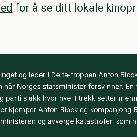
ted
for å se ditt lokale kinop
nget og leder i Delta-troppen Anton Block 
n når Norges statsminister forsvinner. En 
elig parti sjakk hvor hvert trekk setter men
ver kjemper Anton Block og kompanjong Bj
sministeren og avverge katastrofen som 