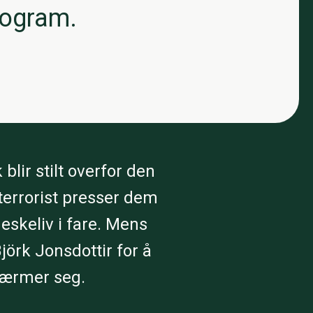
rogram.
blir stilt overfor den
terrorist presser dem
neskeliv i fare. Mens
örk Jonsdottir for å
nærmer seg.