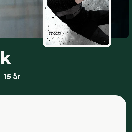
kk
15 år