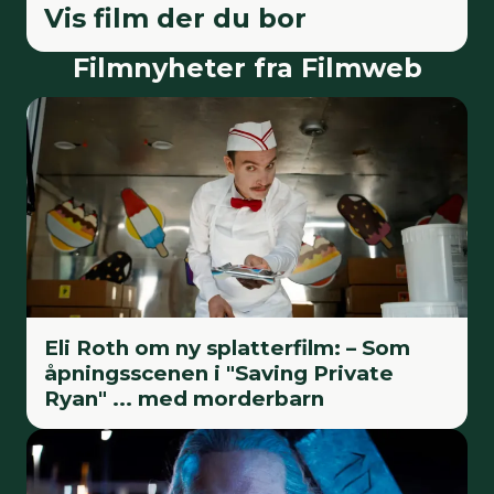
Vis film der du bor
Filmnyheter fra Filmweb
Eli Roth om ny splatterfilm: – Som
åpningsscenen i "Saving Private
Ryan" ... med morderbarn