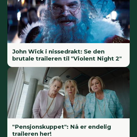
John Wick i nissedrakt: Se den
brutale traileren til "Violent Night 2"
"Pensjonskuppet": Nå er endelig
traileren her!