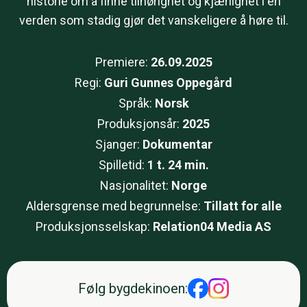
historie om å finne tilhørighet og kjærlighet i en
verden som stadig gjør det vanskeligere å høre til.
Premiere:
26.09.2025
Regi:
Guri Gunnes Oppegård
Språk:
Norsk
Produksjonsår:
2025
Sjanger:
Dokumentar
Spilletid:
1 t. 24 min.
Nasjonalitet:
Norge
Aldersgrense med begrunnelse:
Tillatt for alle
Produksjonsselskap:
Relation04 Media AS
Følg bygdekinoen
: