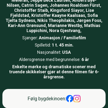
Meieran, Jeppe Beck Laursen, Anders Bye-
Nilsen, Catrin Sagen, Johannes Roaldsen Fürst,
Christoffer Staib, Kingsford Siayor, Lise
Fjeldstad, Kristoffer Kaayne Kaalsaas, Sofia
Tjelta Sydness, Nikis Theophilakis, Jørgen Foss,
Kari-Ann Grønsund, Marianne Westby, Mathias
Luppichini, Nora Gjestvang,
Sjanger:
Animasjon / Familiefilm
Spilletid:
1 t. 45 min.
Nasjonalitet:
USA
Aldersgrense med begrunnelse:
6 år
Enkelte mørke og dramatiske scener med
truende skikkelser gjør at denne filmen får 6-
årsgrense.
Følg bygdekinoen
: